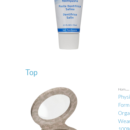
Top
H
ome health
Physi
Form
Orga
Wea
100