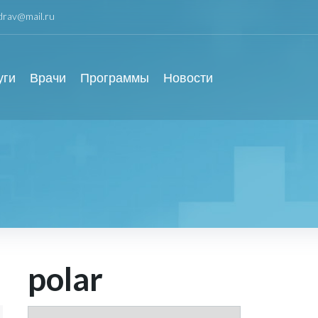
zdrav@mail.ru
уги
Врачи
Программы
Новости
polar