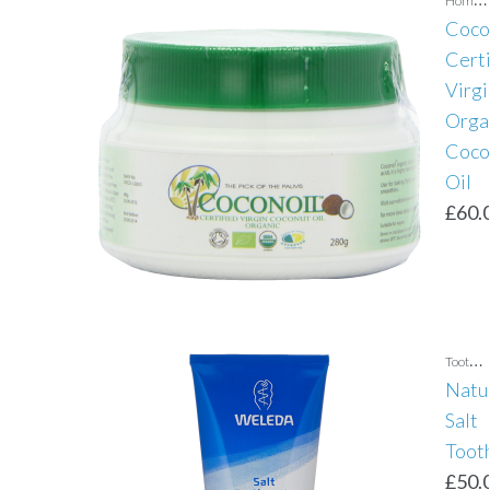
Coco
Certi
Virgi
Orga
Coco
Oil
£
60.
T
oothpaste
Natu
Salt
Toot
£
50.