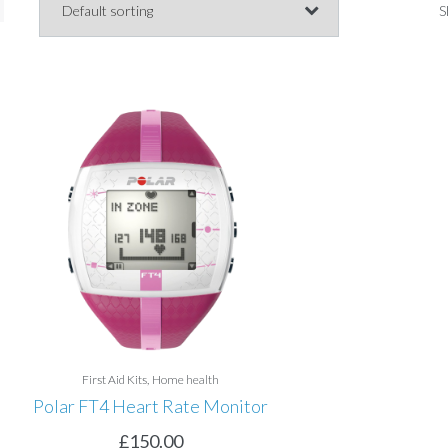
S
nture
cal
d
l Kit
00
First Aid Kits
Home health
Polar FT4 Heart Rate Monitor
£
150.00