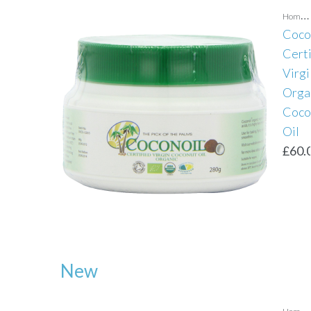
H
ome health
Coco
Certi
Virgi
Orga
Coco
Oil
£
60.
New
H
ome health