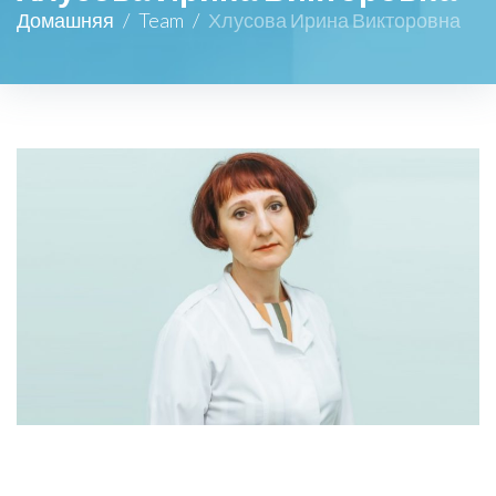
Домашняя
/
Team
/
Хлусова Ирина Викторовна