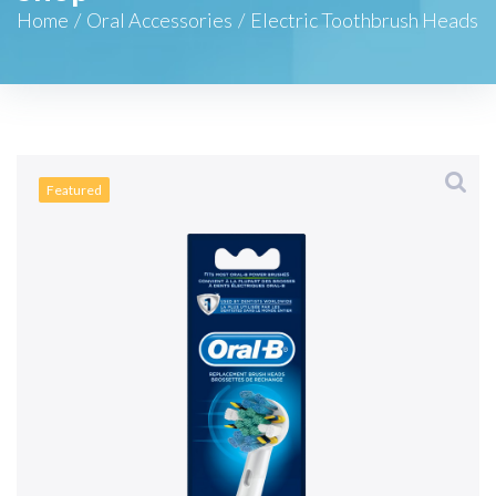
Home
/
Oral Accessories
/
Electric Toothbrush Heads
Featured